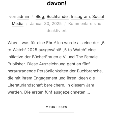
davon!
von
admin
Blog
,
Buchhandel
,
Instagram
,
Social
Veröffentlicht
Media
Januar 30, 2025
Kommentare sind
am
deaktiviert
Wow – was für eine Ehre! Ich wurde als eine der „5
to Watch“ 2025 ausgewählt! „5 to Watch“ eine
Initiative der BücherFrauen e.V. und The Female
Publisher. Diese Auszeichnung geht an fünf
herausragende Persönlichkeiten der Buchbranche,
die mit ihrem Engagement und ihren Ideen die
Literaturlandschaft bereichern. In diesem Jahr
werden. Die ersten fünf ausgezeichneten …
ÜBER „5 TO WATCH – UND ICH BI
MEHR
LESEN