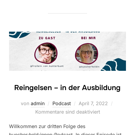
Reingelsen – in der Ausbildung
Veröffentlicht
von
admin
Podcast
April 7, 2022
am
Kommentare sind deaktiviert
Willkommen zur dritten Folge des
buecher:held:innen-Podcast. In dieser Episode ist