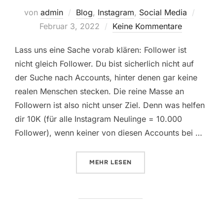
Veröff
von
admin
Blog
,
Instagram
,
Social Media
am
Februar 3, 2022
Keine Kommentare
Lass uns eine Sache vorab klären: Follower ist
nicht gleich Follower. Du bist sicherlich nicht auf
der Suche nach Accounts, hinter denen gar keine
realen Menschen stecken. Die reine Masse an
Followern ist also nicht unser Ziel. Denn was helfen
dir 10K (für alle Instagram Neulinge = 10.000
Follower), wenn keiner von diesen Accounts bei …
ÜBER „5 SCHNELLE TIPPS, UM 
MEHR
LESEN