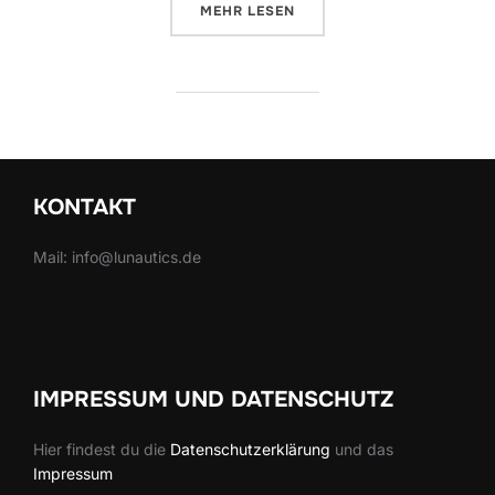
ÜBER „„WERDEN SIE BLOSS NIC
MEHR
LESEN
KONTAKT
Mail: info@lunautics.de
IMPRESSUM UND DATENSCHUTZ
Hier findest du die
Datenschutzerklärung
und das
Impressum