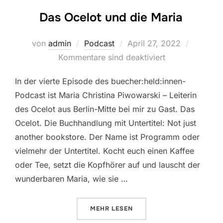
Das Ocelot und die Maria
Veröffentlicht
von
admin
Podcast
April 27, 2022
am
Kommentare sind deaktiviert
In der vierte Episode des buecher:held:innen-
Podcast ist Maria Christina Piwowarski – Leiterin
des Ocelot aus Berlin-Mitte bei mir zu Gast. Das
Ocelot. Die Buchhandlung mit Untertitel: Not just
another bookstore. Der Name ist Programm oder
vielmehr der Untertitel. Kocht euch einen Kaffee
oder Tee, setzt die Kopfhörer auf und lauscht der
wunderbaren Maria, wie sie …
ÜBER „DAS OCELOT UND DIE MA
MEHR
LESEN