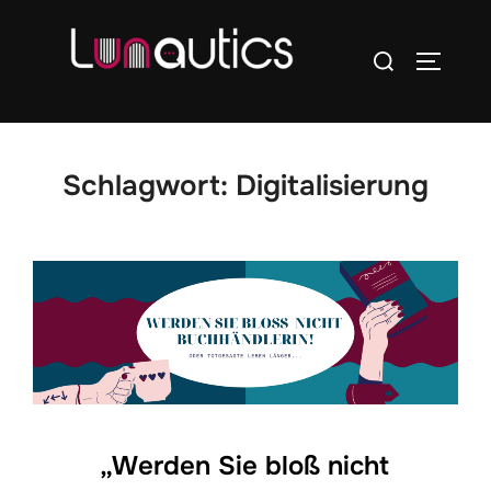
Zum
Inhalt
Suchen
SEITEN
springen
nach:
Schlagwort:
Digitalisierung
„Werden Sie bloß nicht