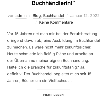
Buchhändlerin!“
von
admin
Blog
,
Buchhandel
Veröffentlicht
Januar 12, 2022
Keine Kommentare
am
Vor 15 Jahren riet man mir bei der Berufsberatung
dringend davon ab, eine Ausbildung im Buchhandel
zu machen. Es wäre nicht mehr zukunftssicher.
Heute schmiede ich fleißig Pläne und arbeite an
der Übernahme meiner eignen Buchhandlung.
Halte ich die Branche für zukunftsfähig? Ja,
definitiv! Der Buchhandel begleitet mich seit 15
Jahren, Bücher um ein Vielfaches …
MEHR
ÜBER „„WERDEN SIE BLOSS NIC
LESEN